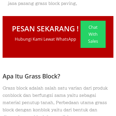
jasa pasang grass block paving.
PESAN SEKARANG !
Chat
With
Hubungi Kami Lewat WhatsApp
Sales
Apa Itu Grass Block?
Grass block adalah salah satu varian dari produk
conblock dan berfungsi sama yaitu sebagai
material penutup tanah. Perbedaan utama grass
block dengan konblok yaitu dari bentuk dan