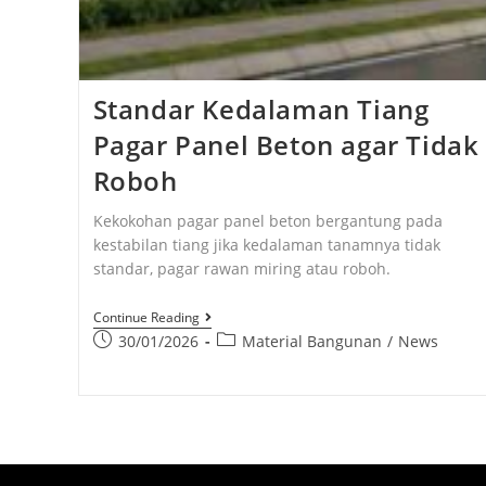
Standar Kedalaman Tiang
Pagar Panel Beton agar Tidak
Roboh
Kekokohan pagar panel beton bergantung pada
kestabilan tiang jika kedalaman tanamnya tidak
standar, pagar rawan miring atau roboh.
Continue Reading
30/01/2026
Material Bangunan
/
News