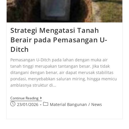
Strategi Mengatasi Tanah
Berair pada Pemasangan U-
Ditch
Pemasangan U-Ditch pada lahan dengan muka air
tanah tinggi merupakan tantangan besar. Jika tidak
ditangani dengan benar, air dapat merusak stabilitas
pondasi, menyebabkan saluran miring, hingga memicu
amblasnya struktur di…
Continue Reading
23/01/2026
Material Bangunan
/
News