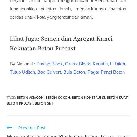
berjalan lancar tanpa mengorbankan keselamatan dan
fungsionalitas di atas tanah, menjadikannya investasi
cerdas untuk kota yang teratur dan aman.
Lihat Juga
:
Semen dan Agregat Kunci
Kekuatan Beton Precast
By National :
Paving Block
,
Grass Block
,
Kanstin
,
U Ditch
,
Tutup Uditch
,
Box Culvert
,
Buis Beton
,
Pagar Panel Beton
TAGS
:
BETON ASIACON
,
BETON KOKOH
,
BETON KONSTRUKSI
,
BETON KUAT
,
BETON PRECAST
,
BETON SNI
Previous Post
Mengenal Jenis Paving Block yang Paling Tepat untuk